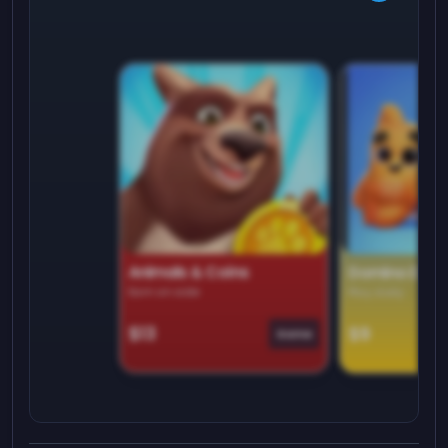
Animals & Coins
Domino Dre
Earn on side
Play daily
$13
$9
Game