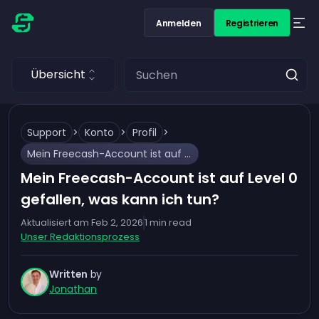
Anmelden
Registrieren
Übersicht
Support
>
Konto
>
Profil
>
Mein Freecash-Account ist auf Level 0 gefallen, was kann ich tun?
Mein Freecash-Account ist auf Level 0
gefallen, was kann ich tun?
Aktualisiert am
Feb 2, 2026
1
min read
Unser Redaktionsprozess
Written
by
Jonathan