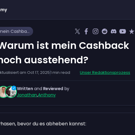
emy
Warum ist mein Cashback noch ausstehend?
Warum ist mein Cashback
noch ausstehend?
ktualisiert am
Oct 17, 2025
1
min read
Unser Redaktionsprozess
Written
and
Reviewed
by
Jonathan
,
Anthony
Phasen, bevor du es abheben kannst: