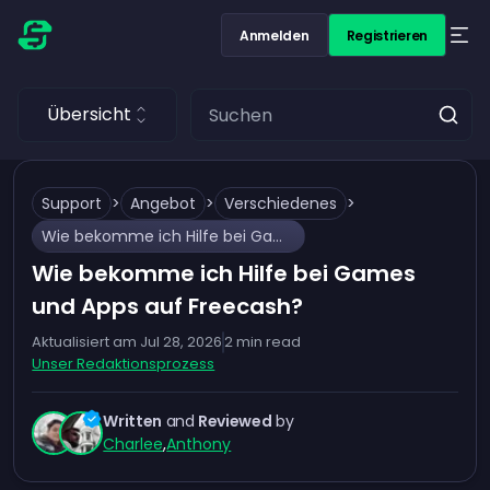
Anmelden
Registrieren
Übersicht
Support
>
Angebot
>
Verschiedenes
>
Wie bekomme ich Hilfe bei Games und Apps auf Freecash?
Wie bekomme ich Hilfe bei Games
und Apps auf Freecash?
Aktualisiert am
Jul 28, 2026
2
min read
Unser Redaktionsprozess
Written
and
Reviewed
by
Charlee
,
Anthony