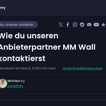
emy
Wie du unseren Anbieterpartner MM Wall kontaktierst
Wie du unseren
Anbieterpartner MM Wall
kontaktierst
ktualisiert am
May 9, 2025
1
min read
Unser Redaktionsprozess
Written
by
Jonathan