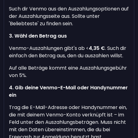
Such dir Venmo aus den Auszahlungsoptionen auf
der Auszahlungsseite aus. Sollte unter
'Beliebteste' zu finden sein.
3. Wähl den Betrag aus
Venmo-Auszahlungen gibt's ab <
4,35 €
. Such dir
einfach den Betrag aus, den du auszahlen willst.
Auf alle Beträge kommt eine Auszahlungsgebühr
von 5%.
4. Gib deine Venmo-E-Mail oder Handynummer
ein
Trag die E-Mail-Adresse oder Handynummer ein,
die mit deinem Venmo-Konto verknüpft ist – im
Feld unter den Auszahlungsbeträgen. Muss nicht
mit den Daten übereinstimmen, die du bei
Freecash zur Anmeldung benutzt hast.