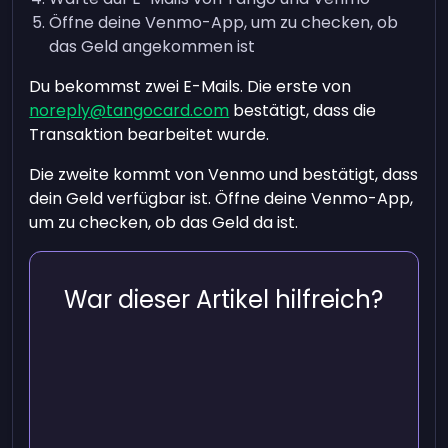
Öffne deine Venmo-App, um zu checken, ob
das Geld angekommen ist
Du bekommst zwei E-Mails. Die erste von
noreply@tangocard.com
bestätigt, dass die
Transaktion bearbeitet wurde.
Die zweite kommt von Venmo und bestätigt, dass
dein Geld verfügbar ist. Öffne deine Venmo-App,
um zu checken, ob das Geld da ist.
War dieser Artikel hilfreich?