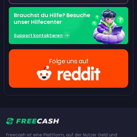
Brauchst du Hilfe? Besuche
unser Hilfecenter
Support kontaktieren
Folge uns auf
Freecash ist eine Plattform, auf der Nutzer Geld und