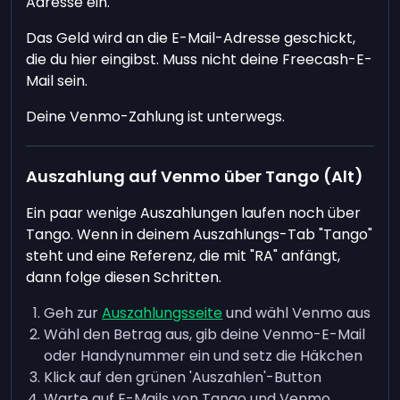
Adresse ein.
Das Geld wird an die E-Mail-Adresse geschickt,
die du hier eingibst. Muss nicht deine Freecash-E-
Mail sein.
Deine Venmo-Zahlung ist unterwegs.
Auszahlung auf Venmo über Tango (Alt)
Ein paar wenige Auszahlungen laufen noch über
Tango. Wenn in deinem Auszahlungs-Tab "Tango"
steht und eine Referenz, die mit "RA" anfängt,
dann folge diesen Schritten.
Geh zur
Auszahlungsseite
und wähl Venmo aus
Wähl den Betrag aus, gib deine Venmo-E-Mail
oder Handynummer ein und setz die Häkchen
Klick auf den grünen 'Auszahlen'-Button
Warte auf E-Mails von Tango und Venmo