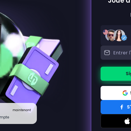
Joue à
Si
S
maintenant
ompte