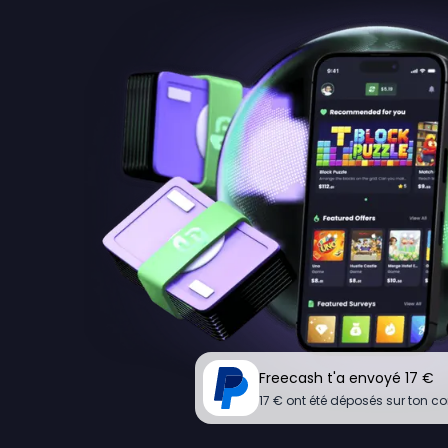
Freecash t'a envoyé 17 €
17 € ont été déposés sur ton c