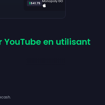
Monopoly GO
$
541.75
 YouTube en utilisant
ecash.