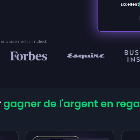
Excellent
or endorsement is implied.
r
gagner de l'argent en reg