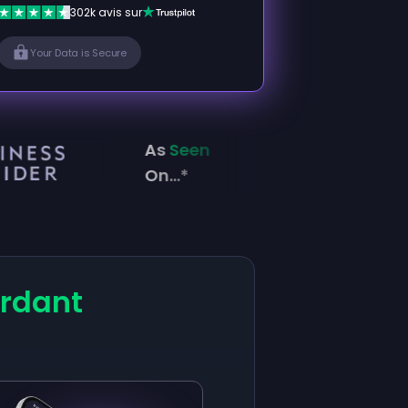
302k avis sur
Your Data is Secure
As
Seen
On...*
ardant