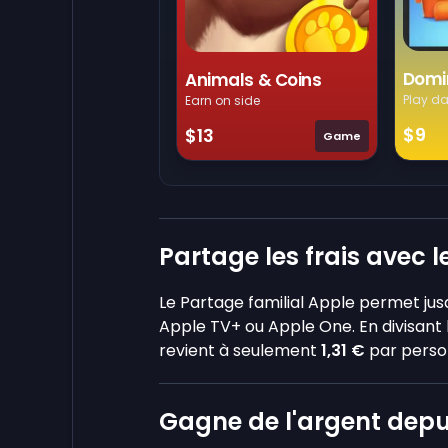
Domi
Animals & Coins
Play da
Earn on side
$9
$13
Game
Partage les frais avec l
Le Partage familial Apple permet ju
Apple TV+ ou Apple One. En divisant 
revient à seulement
1,31 €
par perso
Gagne de l'argent depu