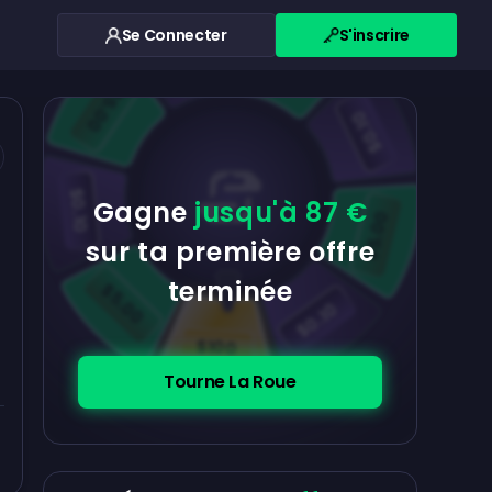
Se Connecter
S'inscrire
$0.10
$5.00
$5.00
$0.10
$0.10
Gagne
jusqu'à 87 €
$5.00
sur ta première offre
terminée
$5.00
$0.10
$100
Tourne La Roue