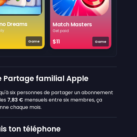
no Dreams
Match Masters
ily
Get paid
$11
Game
Game
e Partage familial Apple
squ'à six personnes de partager un abonnement
les
7,83 €
mensuels entre six membres, ça
nne chaque mois.
is ton téléphone