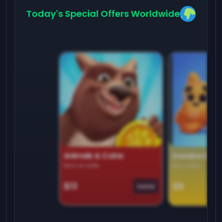
Today's Special Offers Worldwide
Animals & Coins
Domino Dre
Earn on side
Play daily
$13
$9
Game