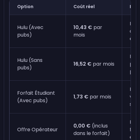
Option
Coût réel
Not
Ren
Hulu (Avec
10,43 €
par
aut
pubs)
mois
effo
Exp
Hulu (Sans
16,52 €
par mois
pub 
pubs)
plus
Néc
Forfait Étudiant
1,73 €
par mois
véri
(Avec pubs)
stat
Néc
0,00 €
(inclus
Offre Opérateur
forf
dans le forfait)
éligi