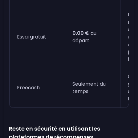
Pour
nou
abo
0,00 €
au
Essai gratuit
uni
départ
Ann
pour
frais
Ce 
Seulement du
gag
Freecash
temps
des
tu 
Reste en sécurité en utilisant les
plateformes de récompenses