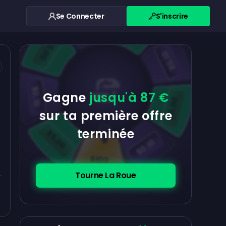
Se Connecter
S'inscrire
$0.10
$5.00
$5.00
$0.10
$0.10
Gagne
jusqu'à 87 €
$5.00
sur ta première offre
terminée
$5.00
$0.10
$100
Tourne La Roue