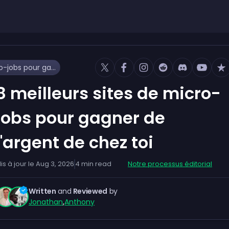
8 meilleurs sites de micro-jobs pour gagner de l'argent de chez toi
8 meilleurs sites de micro-
jobs pour gagner de
l'argent de chez toi
is à jour le
Aug 3, 2026
4
min read
Notre processus éditorial
Written
and
Reviewed
by
Jonathan
,
Anthony