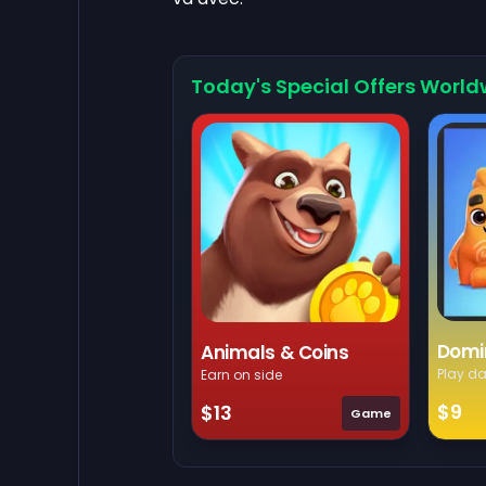
Today's Special Offers World
Domi
Animals & Coins
Play da
Earn on side
$9
$13
Game