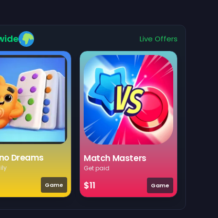
wide
Live Offers
no Dreams
Match Masters
ily
Get paid
$11
Game
Game