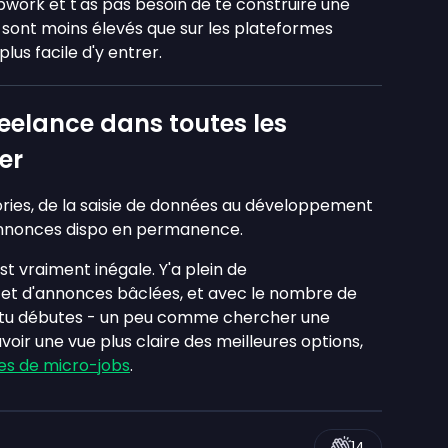
pwork et t'as pas besoin de te construire une
s sont moins élevés que sur les plateformes
us facile d'y entrer.
eelance dans toutes les
er
ies, de la saisie de données au développement
'annonces dispo en permanence.
est vraiment inégale. Y'a plein de
 et d'annonces bâclées, et avec le nombre de
 si tu débutes - un peu comme chercher une
avoir une vue plus claire des meilleures options,
tes de micro-jobs
.
14