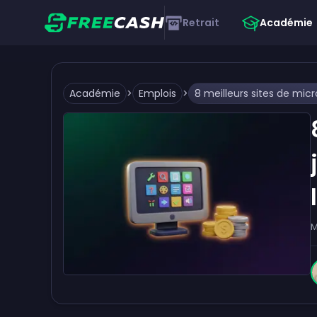
Retrait
Académie
Académie
>
Emplois
>
M