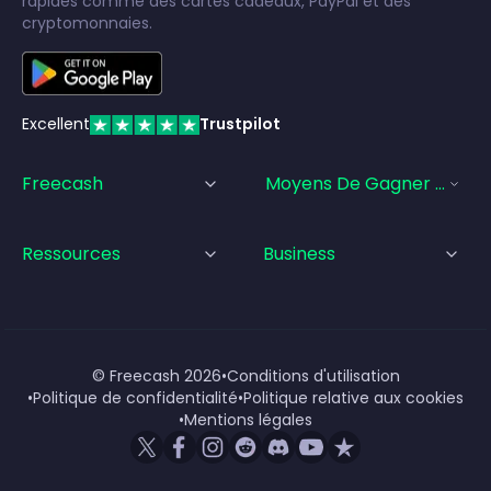
rapides comme des cartes cadeaux, PayPal et des
cryptomonnaies.
Excellent
Trustpilot
Freecash
Moyens De Gagner De L'a
Ressources
Business
© Freecash
2026
•
Conditions d'utilisation
•
Politique de confidentialité
•
Politique relative aux cookies
•
Mentions légales