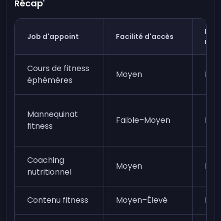
Récap'
Pote
Job d'appoint
Facilité d'accès
rev
Cours de fitness
Moyen
Éle
éphémères
Mannequinat
Faible–Moyen
Moy
fitness
Coaching
Moyen
Moy
nutritionnel
Contenu fitness
Moyen–Élevé
Moy