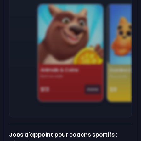
Animals & Coins
Domino Dre
Earn on side
Play daily
$13
$9
Game
Jobs d'appoint pour coachs sportifs :