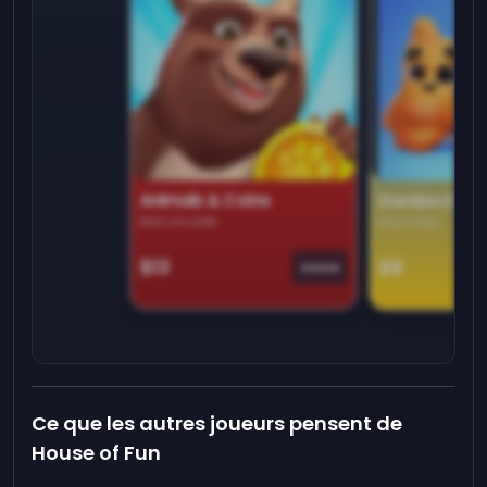
Animals & Coins
Domino Dre
Earn on side
Play daily
$13
$9
Game
Ce que les autres joueurs pensent de
House of Fun