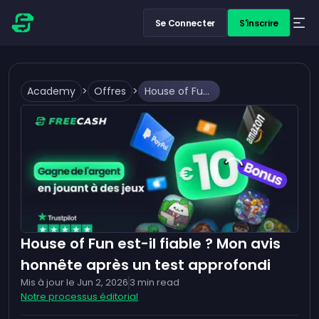
Se Connecter
S'inscrire
Academy
>
Offres
>
House of Fun est-il fiable ? Mon avis honnête après un test approfondi
House of Fun est-il fiable ? Mon avis
honnête après un test approfondi
Mis à jour le
Jun 2, 2026
3
min read
Notre processus éditorial