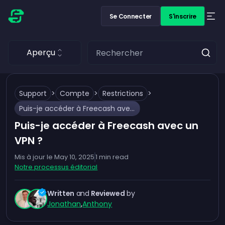
Se Connecter
S'inscrire
Aperçu
Support
>
Compte
>
Restrictions
>
Puis-je accéder à Freecash avec un VPN ?
Puis-je accéder à Freecash avec un
VPN ?
Mis à jour le
May 10, 2025
1
min read
Notre processus éditorial
Written
and
Reviewed
by
Jonathan
,
Anthony