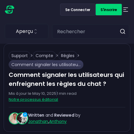
Se Connecter
S'inscrire
Aperçu
Support
>
Compte
>
Règles
>
Comment signaler les utilisateurs qui enfreignent les règles du chat ?
Comment signaler les utilisateurs qui
enfreignent les règles du chat ?
Mis à jour le
May 10, 2025
1
min read
Notre processus éditorial
Written
and
Reviewed
by
Jonathan
,
Anthony