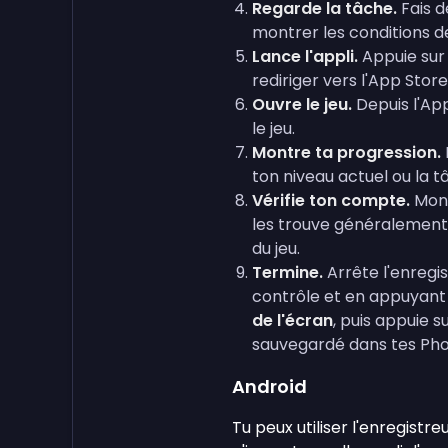
Regarde la tâche.
Fais d
montrer les conditions de
Lance l'appli.
Appuie sur
rediriger vers l'App Store
Ouvre le jeu.
Depuis l'Ap
le jeu.
Montre ta progression.
ton niveau actuel ou la tâ
Vérifie ton compte.
Mont
les trouve généralement
du jeu.
Termine.
Arrête l'enregi
contrôle et en appuyant
de l'écran
, puis appuie s
sauvegardé dans tes Pho
Android
Tu peux utiliser l'enregistr