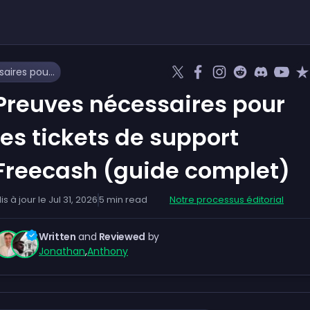
Preuves nécessaires pour les tickets de support Freecash (guide complet)
Preuves nécessaires pour
les tickets de support
Freecash (guide complet)
is à jour le
Jul 31, 2026
5
min read
Notre processus éditorial
Written
and
Reviewed
by
Jonathan
,
Anthony