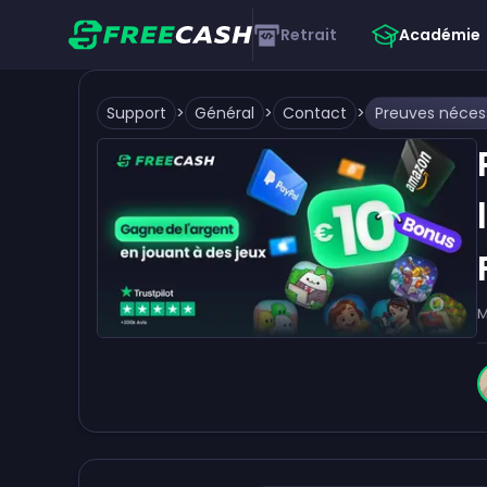
Retrait
Académie
Support
>
Général
>
Contact
>
M