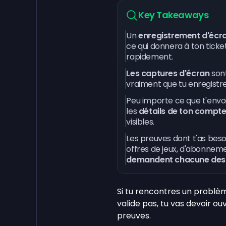
Key Takeaways
Un
enregistrement d'écr
ce qui donnera à ton ticke
rapidement.
Les captures d'écran
sont
vraiment que tu enregistr
Peu importe ce que t'envoi
les
détails de ton compt
visibles.
Les preuves dont t'as beso
offres de jeux, d'abonneme
demandent chacune des ju
Si tu rencontres un problè
valide pas, tu vas devoir ou
preuves.