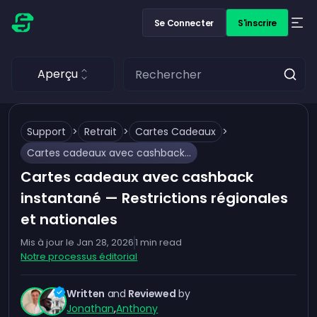
Se Connecter
S'inscrire
Aperçu
Support
>
Retrait
>
Cartes Cadeaux
>
Cartes cadeaux avec cashback instantané — Restrictions régionales et nationales
Cartes cadeaux avec cashback
instantané — Restrictions régionales
et nationales
Mis à jour le
Jan 28, 2026
1
min read
Notre processus éditorial
Written
and
Reviewed
by
Jonathan
,
Anthony