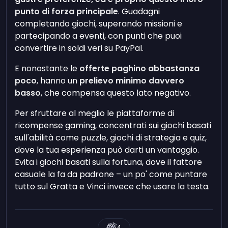
punto di forza principale
. Guadagni
completando giochi, superando missioni e
partecipando a eventi, con punti che puoi
convertire in soldi veri su PayPal.
E nonostante le
offerte paghino abbastanza
poco
, hanno un
prelievo minimo davvero
basso
, che compensa questo lato negativo.
Per sfruttare al meglio le piattaforme di
ricompense gaming, concentrati sui giochi basati
sull'abilità come puzzle, giochi di strategia e quiz,
dove la tua esperienza può darti un vantaggio.
Evita i giochi basati sulla fortuna, dove il fattore
casuale la fa da padrone – un po' come puntare
tutto sul Gratta e Vinci invece che usare la testa.
4