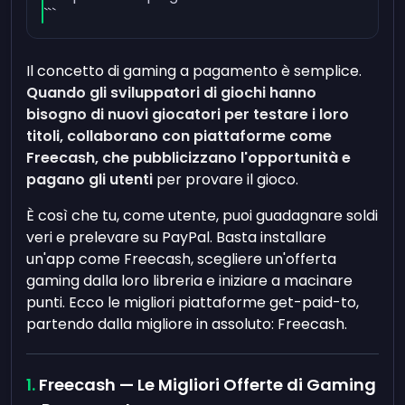
```
Il concetto di gaming a pagamento è semplice.
Quando gli sviluppatori di giochi hanno
bisogno di nuovi giocatori per testare i loro
titoli, collaborano con piattaforme come
Freecash, che pubblicizzano l'opportunità e
pagano gli utenti
per provare il gioco.
È così che tu, come utente, puoi guadagnare soldi
veri e prelevare su PayPal. Basta installare
un'app come Freecash, scegliere un'offerta
gaming dalla loro libreria e iniziare a macinare
punti. Ecco le migliori piattaforme get-paid-to,
partendo dalla migliore in assoluto: Freecash.
Freecash — Le Migliori Offerte di Gaming