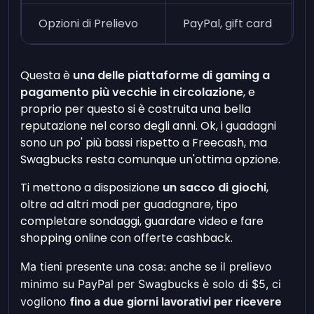
Opzioni di Prelievo
PayPal, gift card
Questa è
una delle piattaforme di gaming a
pagamento più vecchie in circolazione
, e
proprio per questo si è costruita una bella
reputazione nel corso degli anni. Ok, i guadagni
sono un po' più bassi rispetto a Freecash, ma
Swagbucks resta comunque un'ottima opzione.
Ti mettono a disposizione
un sacco di giochi
,
oltre ad altri modi per guadagnare, tipo
completare sondaggi, guardare video e fare
shopping online con offerte cashback.
Ma tieni presente una cosa: anche se il prelievo
minimo su PayPal per Swagbucks è solo di $5, ci
vogliono
fino a due giorni lavorativi per ricevere