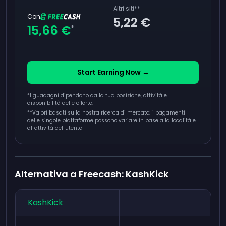
Altri siti
**
Con
5,22 €
15,66 €
*
Start Earning Now →
*I guadagni dipendono dalla tua posizione, attività e
disponibilità delle offerte.
**
Valori basati sulla nostra ricerca di mercato; i pagamenti
delle singole piattaforme possono variare in base alla località e
all'attività dell'utente
Alternativa a Freecash: KashKick
KashKick