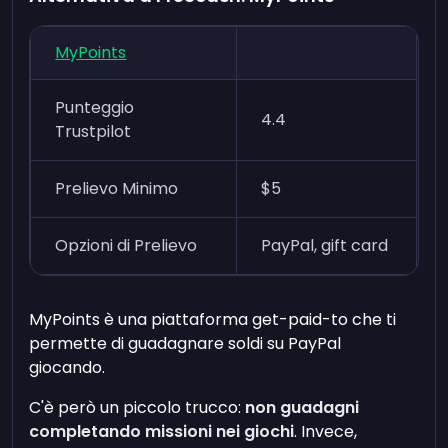
MyPoints
Punteggio
4.4
Trustpilot
Prelievo Minimo
$5
Opzioni di Prelievo
PayPal, gift card
MyPoints è una piattaforma get-paid-to che ti
permette di guadagnare soldi su PayPal
giocando.
C'è però un piccolo trucco:
non guadagni
completando missioni nei giochi
. Invece,