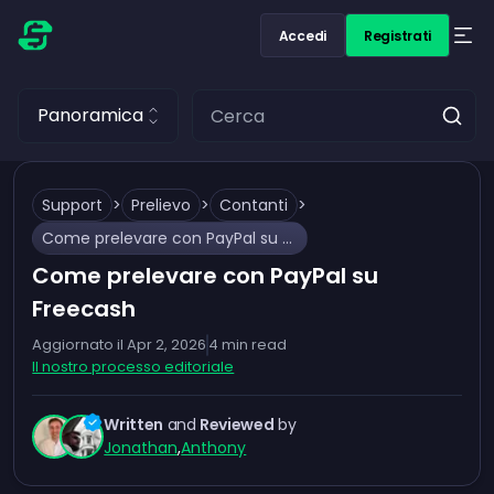
Accedi
Registrati
Panoramica
Support
>
Prelievo
>
Contanti
>
Come prelevare con PayPal su Freecash
Come prelevare con PayPal su
Freecash
Aggiornato il
Apr 2, 2026
4
min read
Il nostro processo editoriale
Written
and
Reviewed
by
Jonathan
,
Anthony