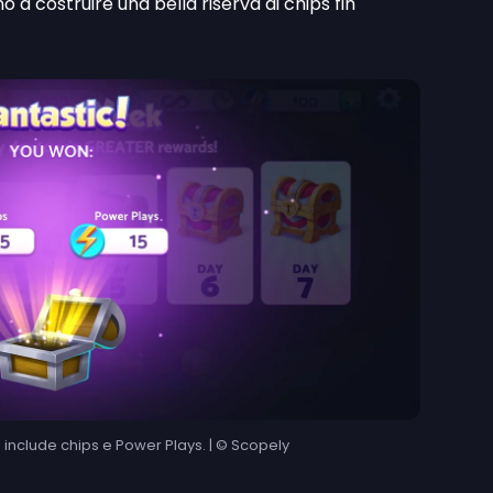
 a costruire una bella riserva di chips fin
 include chips e Power Plays. | © Scopely