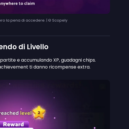
vero la pena di accedere. | © Scopely
do di Livello
do partite e accumulando XP, guadagni chips.
li achievement ti danno ricompense extra.