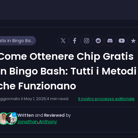
Come Ottenere Chip Gratis in Bingo Bash: Tutti i Metodi che Funzionano
Come Ottenere Chip Gratis
in Bingo Bash: Tutti i Metodi
che Funzionano
ggiornato il
May 1, 2026
4
min read
Il nostro processo editoriale
Written
and
Reviewed
by
Jonathan
,
Anthony