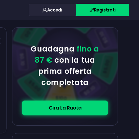
Accedi
Registrati
$0.10
$5.00
$5.00
$0.10
Guadagna
fino a
$0.10
87 €
con la tua
$5.00
prima offerta
completata
$5.00
$0.10
$100
Gira La Ruota