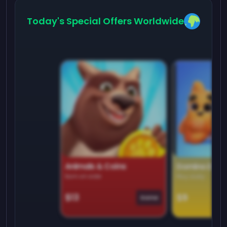
Today's Special Offers Worldwide
Animals & Coins
Domino Dre
Earn on side
Play daily
$13
$9
Game