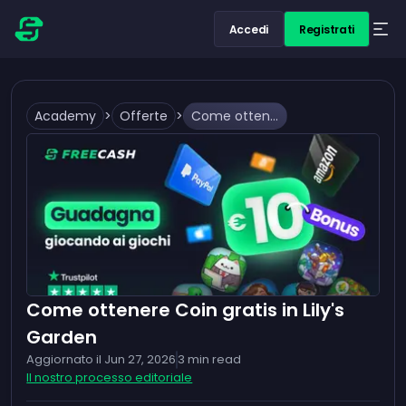
Accedi
Registrati
Academy
>
Offerte
>
Come ottenere Coin gratis in Lily's Garden
Come ottenere Coin gratis in Lily's
Garden
Aggiornato il
Jun 27, 2026
3
min read
Il nostro processo editoriale