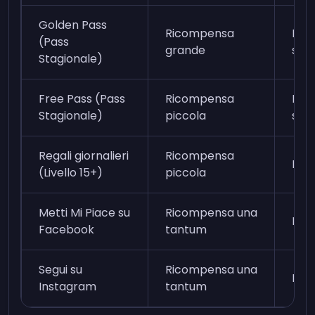
Golden Pass
Ricompensa
Da g
(Pass
grande
set
Stagionale)
Free Pass (Pass
Ricompensa
Da g
Stagionale)
piccola
set
Regali giornalieri
Ricompensa
Ist
(Livello 15+)
piccola
Metti Mi Piace su
Ricompensa una
Ist
Facebook
tantum
Segui su
Ricompensa una
Ist
Instagram
tantum