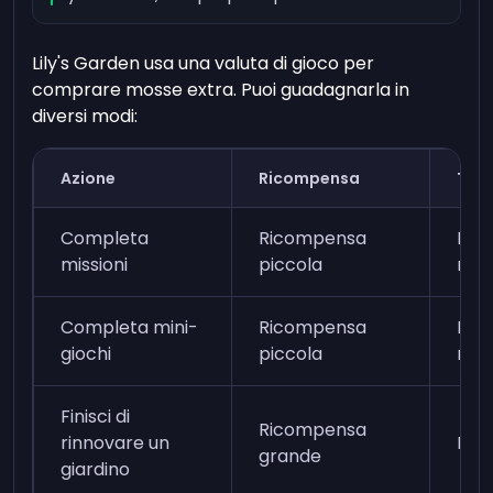
Lily's Garden usa una valuta di gioco per
comprare mosse extra. Puoi guadagnarla in
diversi modi:
Azione
Ricompensa
Tem
Completa
Ricompensa
Da 
missioni
piccola
minu
Completa mini-
Ricompensa
Da 
giochi
piccola
minu
Finisci di
Ricompensa
rinnovare un
Più 
grande
giardino