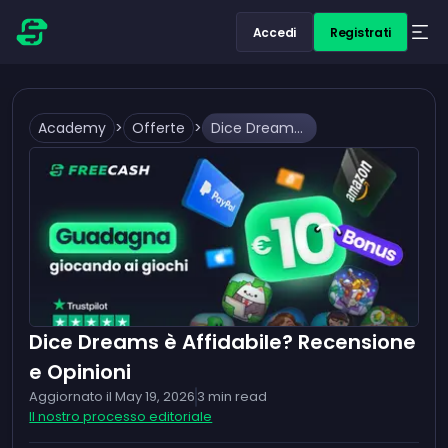
Accedi
Registrati
Academy
>
Offerte
>
Dice Dreams è Affidabile? Recensione e Opinioni
Dice Dreams è Affidabile? Recensione
e Opinioni
Aggiornato il
May 19, 2026
3
min read
Il nostro processo editoriale