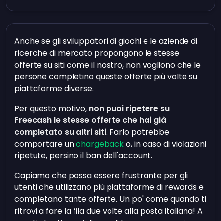
Anche se gli sviluppatori di giochi e le aziende di
ricerche di mercato propongono le stesse
offerte su siti come il nostro, non vogliono che le
persone completino queste offerte più volte su
piattaforme diverse.
Per questo motivo,
non puoi ripetere su
Freecash le stesse offerte che hai già
completato su altri siti
. Farlo potrebbe
comportare un
chargeback
o, in caso di violazioni
ripetute, persino il ban dell'account.
Capiamo che possa essere frustrante per gli
utenti che utilizzano più piattaforme di rewards e
completano tante offerte. Un po' come quando ti
ritrovi a fare la fila due volte alla posta italiana! A