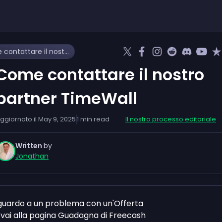
Come contattare il nostro partner TimeWall
Come contattare il nostro
partner TimeWall
ggiornato il
May 9, 2025
1
min read
Il nostro processo editoriale
Written
by
Jonathan
guardo a un problema con un'Offerta
, vai alla pagina Guadagna di Freecash