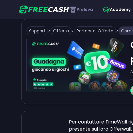
Preleva
Academy
Support
>
Offerta
>
Partner di Offerte
>
A
Per contattare TimeWall ri
presente sul loro Offerwall