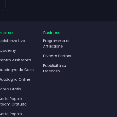
Risorse
Business
Assistenza Live
Programma di
Affiliazione
Academy
Diventa Partner
Centro Assistenza
Pubblicità su
Guadagna da Casa
Freecash
Guadagna Online
Robux Gratis
Carta Regalo
Steam Gratuita
Carta Regalo