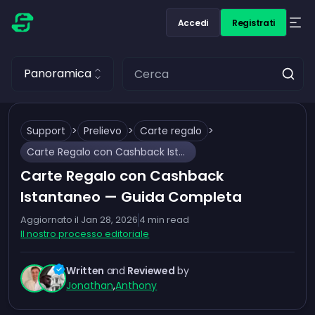
Accedi
Registrati
Panoramica
Support
>
Prelievo
>
Carte regalo
>
Carte Regalo con Cashback Istantaneo — Guida Completa
Carte Regalo con Cashback
Istantaneo — Guida Completa
Aggiornato il
Jan 28, 2026
4
min read
Il nostro processo editoriale
Written
and
Reviewed
by
Jonathan
,
Anthony