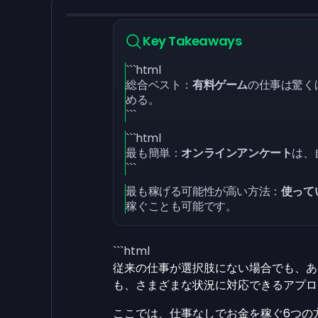
Key Takeaways
```html
総合ベスト：
有料ゲーム
の仕事は驚く
める。
```
```html
最も簡単：
オンラインアンケート
は、
```
最も稼げる可能性が高い方法：
使って
稼ぐことも可能です。
```html
従来の仕事が選択肢にない場合でも、あ
も、さまざまな状況に対応できるアプロ
ここでは、仕事なしでお金を稼ぐ6つの