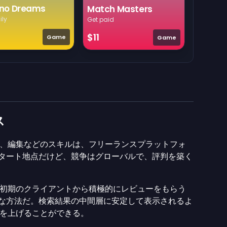
no Dreams
Match Masters
ily
Get paid
$11
Game
Game
ス
、編集などのスキルは、フリーランスプラットフォ
タート地点だけど、競争はグローバルで、評判を築く
初期のクライアントから積極的にレビューをもらう
確実な方法だ。検索結果の中間層に安定して表示されるよ
を上げることができる。