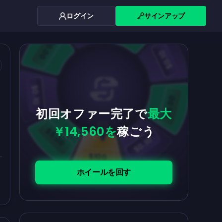
ログイン
サインアップ
$0.10
$5.00
$5.00
$0.10
$0.10
$5.00
初回オファー完了で
最大
￥14,560を
稼ごう
$5.00
$0.10
$100
ホイールを回す