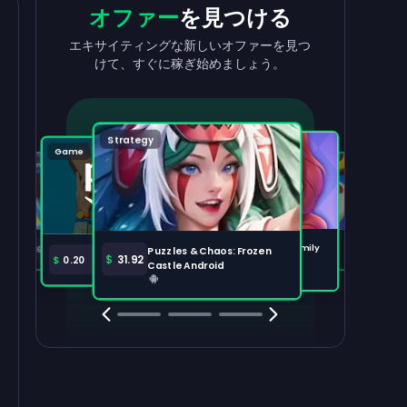
収益を
出金
報酬
を獲得
オファー
を見つける
収益を素早く簡単に引き出せます。
タスクを完了して、残高が増えるのを見
エキサイティングな新しいオファーを見つ
守りましょう。
けて、すぐに稼ぎ始めましょう。
出金する
100,000
Strategy
Puzzle
Game
Game
Tabletop
注目のオファー
すべて表示
Disney Solitaire
Bingo Dice iOS
Merge Help: Warm Family
$
36.97
$
36.02
Puzzles & Chaos: Frozen
Amazon Prime
$
30.00
$
31.92
$
0.20
Android
Castle Android
Clash Royale
Clash Of Clans
Brawl Stars
Coin Mast