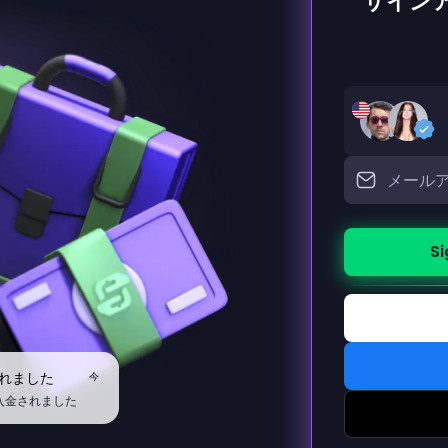
サイン
Si
送られました
今
に入金されました