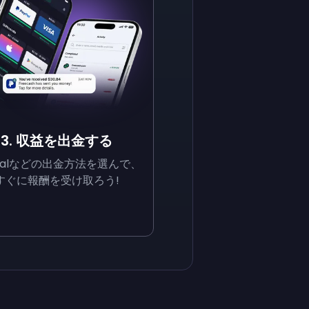
3. 収益を出金する
yPalなどの出金方法を選んで、
すぐに報酬を受け取ろう!