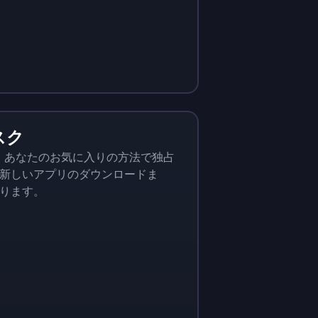
New Offer! 
Play Royal Match
90.17
$
393.70
Legends
スク
り、あなたのお気に入りの方法で独占
新しいアプリのダウンロードま
入ります。