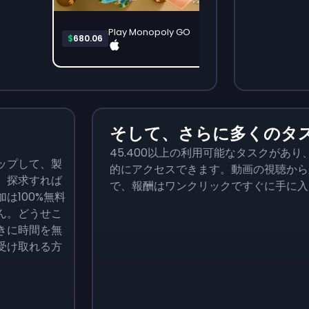
Play Monopoly GO
$
680.06
$
3
そして、さらに多くのタ
45.400以上の利用可能なタスクがあ
ップして、製
的にアクセスできます。動画の視聴から
。探求すれば
で、報酬はワンクリックですぐに手に
は100%無料
ん。どうせこ
きに時間を無
受け取れる方