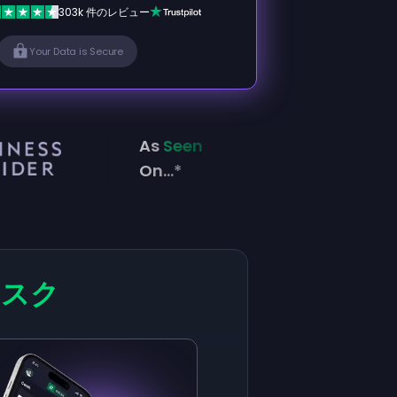
303k 件のレビュー
Your Data is Secure
As
Seen
On...*
タスク