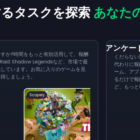
するタスクを探索
あなた
アンケー
すか?時間をもっと有効活用して、報酬
くだらない
id: Shadow Legendsなど、市場で最
代わりに報
供しています。お気に入りのゲームを見
ーム、アプ
獲得しましょう。
るだけで報
ど、もっと
Scopely
Dr