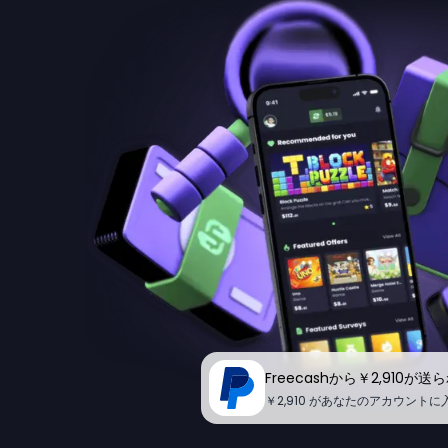
Freecashから￥2,910が
￥2,910 があなたのアカウント