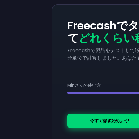
Freecash
て
どれくらい
Freecashで製品をテストし
分単位で計算しました。あなた
Minさんの使い方：
今すぐ稼ぎ始めよう!