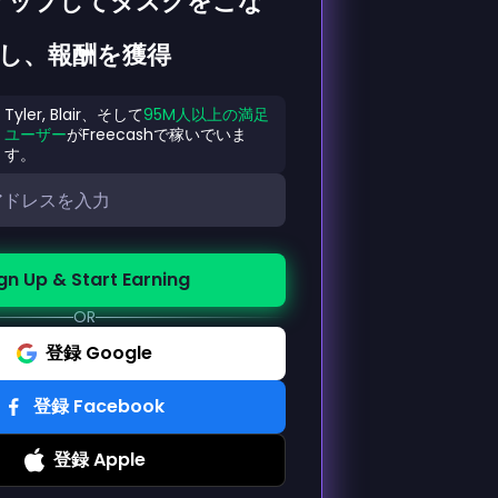
アップしてタスクをこな
し、報酬を獲得
Tyler, Blair、そして
95M人以上の満足
ユーザー
がFreecashで稼いでいま
す。
gn Up & Start Earning
OR
登録 Google
登録 Facebook
登録 Apple