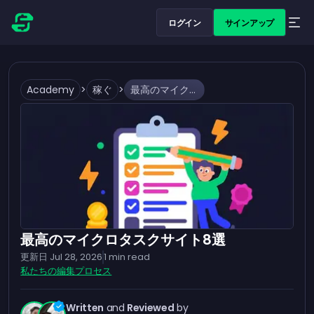
ログイン
サインアップ
Academy
>
稼ぐ
>
最高のマイクロタスクサイト8選
最高のマイクロタスクサイト8選
更新日
Jul 28, 2026
1
min read
私たちの編集プロセス
Written
and
Reviewed
by