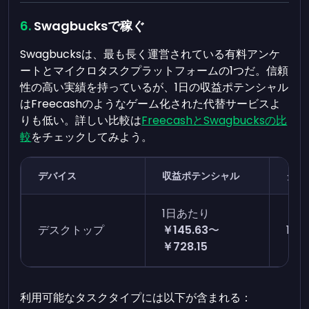
Swagbucksで稼ぐ
Swagbucksは、最も長く運営されている有料アンケ
ートとマイクロタスクプラットフォームの1つだ。信頼
性の高い実績を持っているが、1日の収益ポテンシャル
はFreecashのようなゲーム化された代替サービスよ
りも低い。詳しい比較は
FreecashとSwagbucksの比
較
をチェックしてみよう。
デバイス
収益ポテンシャル
タス
1日あたり
デスクトップ
￥145.63
〜
1〜
￥728.15
利用可能なタスクタイプには以下が含まれる：