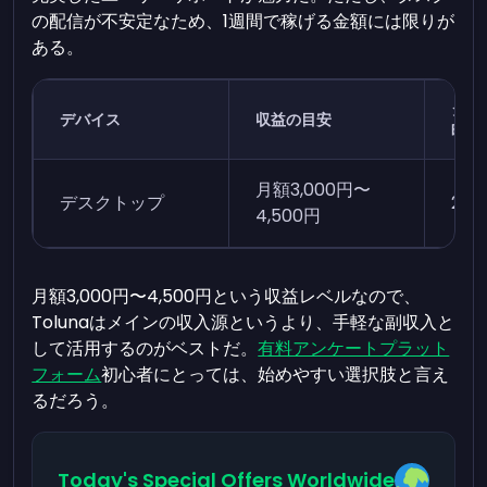
の配信が不安定なため、1週間で稼げる金額には限りが
ある。
タス
デバイス
収益の目安
時間
月額
3,000円
〜
デスクトップ
2〜
4,500円
月額
3,000円
〜
4,500円
という収益レベルなので、
Tolunaはメインの収入源というより、手軽な副収入と
して活用するのがベストだ。
有料アンケートプラット
フォーム
初心者にとっては、始めやすい選択肢と言え
るだろう。
Today's Special Offers Worldwide