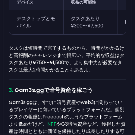
デバイス
収益の可能性
タス
デスクトップとモ
タスクあたり
即時
バイル
¥300〜¥7,500
タスクは短時間で完了するものから、時間がかかるけ
ど高報酬のチャレンジまで幅広い。平均的な収益はタ
スクあたり¥750〜¥1,500で、より集中力が必要なタ
スクは最大2時間かかることもあるよ。
Gam3s.ggで暗号資産を稼ごう
Gam3s.ggは、すでに暗号資産やweb3に関わってい
るプレイヤーに向いているプラットフォームだ。個別
タスクの報酬はFreecashのようなプラットフォーム
より低めだけど、
NFT
やG3暗号資産など、獲得した資
産は時間とともに価値を保持したり成長したりする可