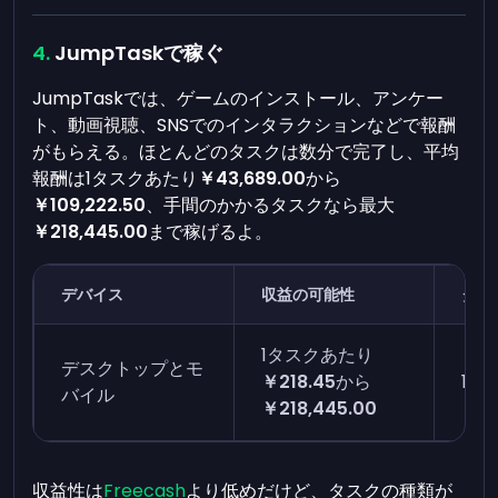
JumpTaskで稼ぐ
JumpTaskでは、ゲームのインストール、アンケー
ト、動画視聴、SNSでのインタラクションなどで報酬
がもらえる。ほとんどのタスクは数分で完了し、平均
報酬は1タスクあたり
￥43,689.00
から
￥109,222.50
、手間のかかるタスクなら最大
￥218,445.00
まで稼げるよ。
デバイス
収益の可能性
タス
1タスクあたり
デスクトップとモ
￥218.45
から
1タ
バイル
￥218,445.00
収益性は
Freecash
より低めだけど、タスクの種類が