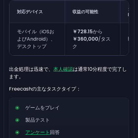
タス
対応デバイス
収益の可能性
時間
モバイル（iOSお
￥728.15
から
よびAndroid）、
￥360,000
/タス
即時
デスクトップ
ク
出金処理は迅速で、
本人確認
は通常10分程度で完了し
ます。
Freecashの主なタスクタイプ：
ゲームをプレイ
製品テスト
アンケート
回答