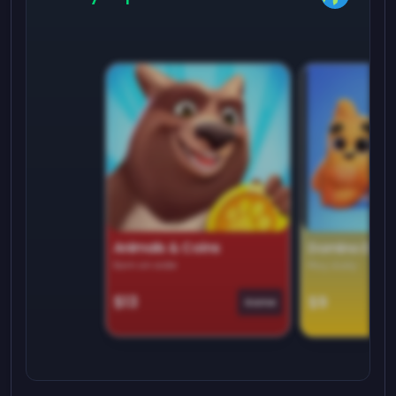
Animals & Coins
Domino Dre
Earn on side
Play daily
$13
$9
Game