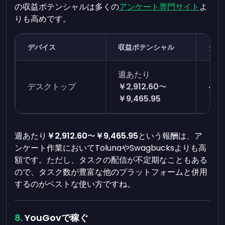
の収益ポテンシャルは多くの
アンケート専門サイト
よ
りも高めです。
デバイス
収益ポテンシャル
タス
週あたり
デスクトップ
￥2,912.60
〜
4〜
￥9,465.95
週あたり
￥2,912.60
〜
￥9,465.95
という報酬は、ア
ンケート作業においてTolunaやSwagbucksよりも高
額です。ただし、タスクの配信が不定期なこともある
ので、タスク数が豊富な他のプラットフォームと併用
するのがベストな使い方ですね。
YouGovで稼ぐ