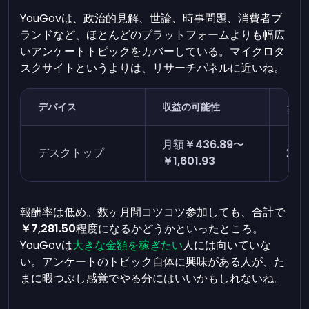
YouGovは、政治的見解、世論、時事問題、消費者ブ
ランドなど、ほとんどのプラットフォームよりも幅広
いアンケートトピックをカバーしている。マイクロタ
スクサイトというよりは、リサーチパネルに近いね。
デバイス
収益の可能性
タス
月額
￥436.89
〜
デスクトップ
2〜
￥1,601.93
報酬率は低め。数ヶ月間コツコツ参加しても、合計で
￥7,281.50
程度になるかどうかといったところ。
YouGovは
大きな金額を稼ぎたい
人には向いていな
い。アンケートのトピック自体に興味がある人が、た
まに暇つぶし感覚でやる分にはいいかもしれないね。