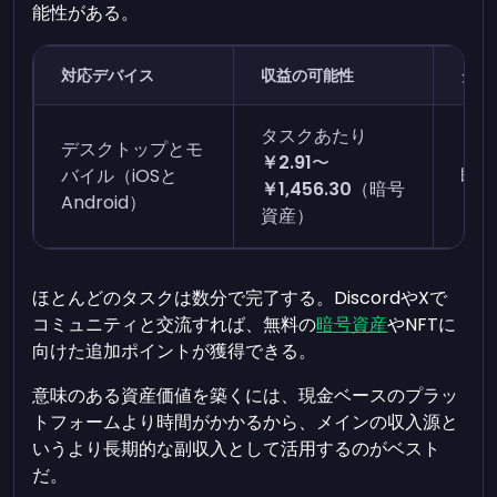
能性がある。
対応デバイス
収益の可能性
タス
タスクあたり
デスクトップとモ
￥2.91
〜
バイル（iOSと
即時
￥1,456.30
（暗号
Android）
資産）
ほとんどのタスクは数分で完了する。DiscordやXで
コミュニティと交流すれば、無料の
暗号資産
やNFTに
向けた追加ポイントが獲得できる。
意味のある資産価値を築くには、現金ベースのプラッ
トフォームより時間がかかるから、メインの収入源と
いうより長期的な副収入として活用するのがベスト
だ。