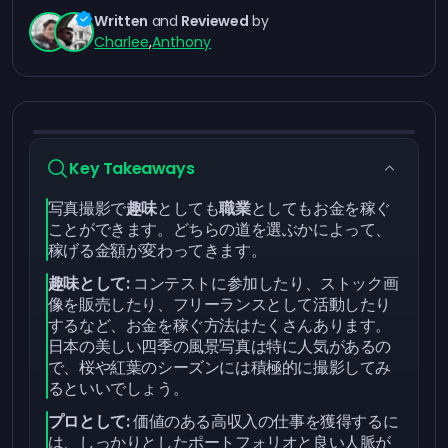
Written
and
Reviewed
by
Charlee
,
Anthony
Key Takeaways
写真撮影で
趣味
としても
職業
としてもお金を稼ぐ
ことができます。どちらの道を選ぶかによって、
稼げる金額が変わってきます。
趣味として:
コンテストに参加したり、ストック画
像を販売したり、フリーランスとして活動したり
するなど、お金を稼ぐ方法はたくさんあります。
日本の美しい四季の風景写真は特に人気があるの
で、桜や紅葉のシーズンには積極的に撮影してみ
るといいでしょう。
プロとして:
価値のある高収入の仕事を獲得するに
は、しっかりとしたポートフォリオと良い人脈が