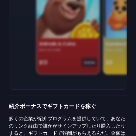
Animals & Coins
Domino Dre
Earn on side
Play daily
$13
$9
Game
紹介ボーナスでギフトカードを稼ぐ
多くの企業が紹介プログラムを提供していて、あなた
のリンク経由で誰かがサインアップしたり購入したり
すると、ギフトカードで報酬がもらえるんだ。金額は