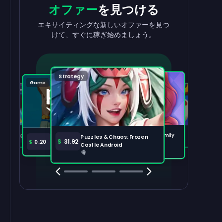
収益を
出金
報酬
を獲得
オファー
を見つける
収益を素早く簡単に引き出せます。
タスクを完了して、残高が増えるのを見
エキサイティングな新しいオファーを見つ
守りましょう。
けて、すぐに稼ぎ始めましょう。
出金する
100,000
Strategy
Puzzle
Game
Game
Tabletop
注目のオファー
すべて表示
Disney Solitaire
Bingo Dice iOS
Merge Help: Warm Family
$
36.97
$
36.02
Puzzles & Chaos: Frozen
Amazon Prime
$
30.00
$
31.92
$
0.20
Android
Castle Android
Clash Royale
Clash Of Clans
Brawl Stars
Coin Mast