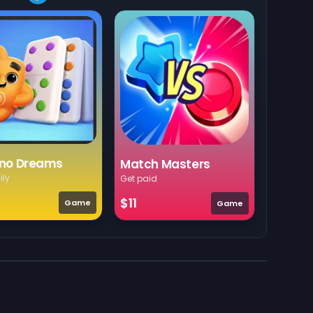
no Dreams
Match Masters
ily
Get paid
$11
Game
Game