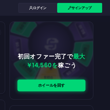
ログイン
サインアップ
$0.10
$5.00
$5.00
$0.10
$0.10
$5.00
初回オファー完了で
最大
￥14,560を
稼ごう
$5.00
$0.10
$100
ホイールを回す