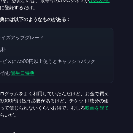
ている。必要なのは、最寄りのAMCシネマか
AMC公式
ンに登録するだけ。
の特典には以下のようなものがある：
サイズアップグレード
無料
ビスに7,500円以上使うとキャッシュバック
を含む
誕生日特典
ログラムをよく利用していたんだけど、お金で買え
,000円は払う必要があるけど、チケット1枚分の価
って信じられないくらいお得で、むしろ
映画を観て
くらいだ。