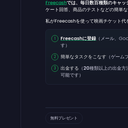
Freecash
では、毎日数百種類のキャッ
ケート回答、商品のテストなどの簡単な
私がFreecashを使って映画チケッ
Freecashに登録
（メール、Goo
す）
簡単なタスクをこなす
（ゲーム
出金する
（
20
種類以上の出金方
可能です）
無料プレゼント