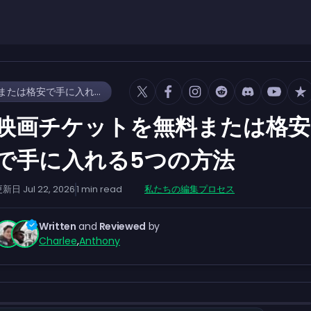
映画チケットを無料または格安で手に入れる5つの方法
映画チケットを無料または格安
で手に入れる5つの方法
更新日
Jul 22, 2026
1
min read
私たちの編集プロセス
Written
and
Reviewed
by
Charlee
,
Anthony