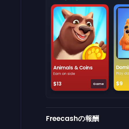
Domi
Animals & Coins
Play da
Earn on side
$9
$13
Game
Freecashの報酬