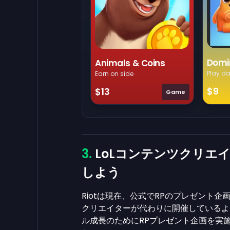
Domi
Animals & Coins
Play da
Earn on side
$9
$13
Game
LoLコンテンツクリエ
しよう
Riotは現在、公式でRPのプレゼント
クリエイターが代わりに開催しているよ
ル成長のためにRPプレゼント企画を実施し