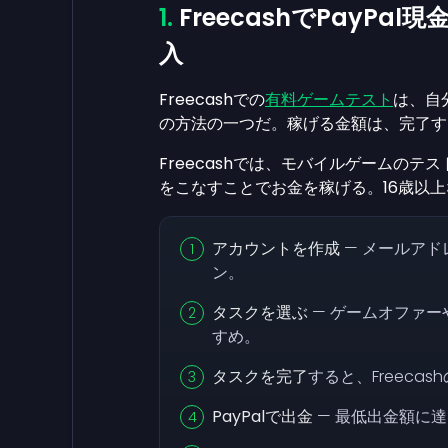
FreecashでPayP
入
Freecashでの
有料ゲームテスト
は、自
の方法の一つだ。稼げる金額は、完了す
Freecashでは、モバイルゲームの
をこなすことでお金を稼げる。16歳以
アカウントを作成
— メールアドレ
ン。
タスクを選ぶ
— ゲームオファ
すめ。
タスクを完了
すると、Freeca
PayPalで出金
— 最低出金額に