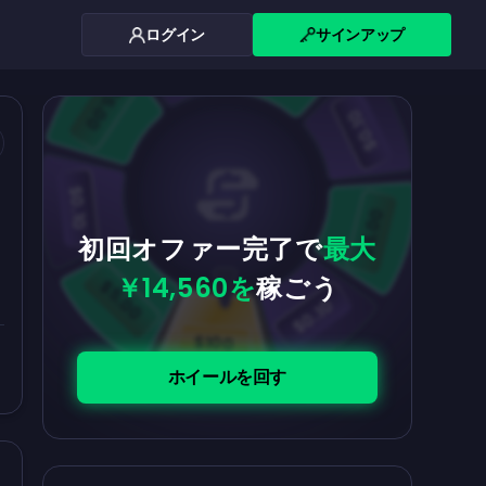
ログイン
サインアップ
$0.10
$5.00
$5.00
$0.10
$0.10
$5.00
初回オファー完了で
最大
￥14,560を
稼ごう
$5.00
$0.10
$100
ホイールを回す