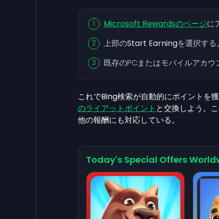
Microsoft Rewardsのページ
に
上部の
Start Earning
を選択する
既存のPCまたはモバイルアカウント
これでBing検索が自動的にポイントを獲
のライアットポイント
と交換しよう。こ
他の報酬にも対応している。
Today's Special Offers World