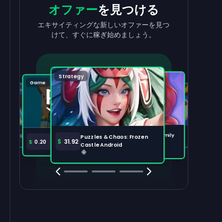
収益を
出金
報酬
を獲得
オファー
を見つける
収益を素早く簡単に引き出せます。
タスクを完了して、残高が増えるのを見
エキサイティングな新しいオファーを見つ
守りましょう。
けて、すぐに稼ぎ始めましょう。
出金する
100,000
Strategy
Puzzle
Game
Game
Tabletop
注目のオファー
すべて表示
Disney Solitaire
Bingo Dice iOS
Merge Help: Warm Family
$
36.97
$
36.02
Puzzles & Chaos: Frozen
Amazon Prime
$
30.00
$
31.92
$
0.20
Android
Castle Android
Clash Royale
Clash Of Clans
Brawl Stars
Coin Mast