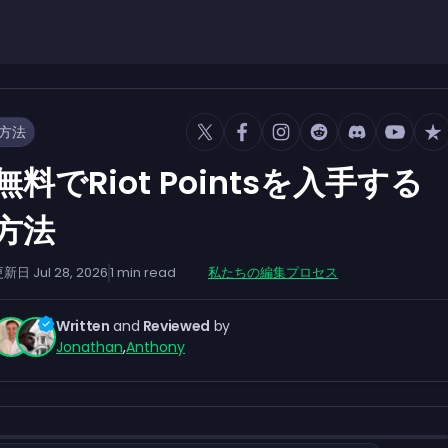
る方法
無料でRiot Pointsを入手する
方法
更新日
Jul 28, 2026
1
min read
私たちの編集プロセス
Written
and
Reviewed
by
Jonathan
,
Anthony