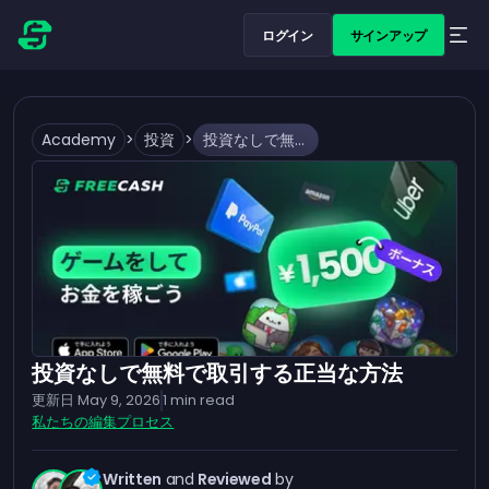
ログイン
サインアップ
Academy
>
投資
>
投資なしで無料で取引する正当な方法
投資なしで無料で取引する正当な方法
更新日
May 9, 2026
1
min read
私たちの編集プロセス
Written
and
Reviewed
by