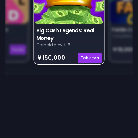
unt
Farkle Car
Big Cash Legends: Real
Complete leve
Money
Complete level 15
￥19,000
Puzzle
￥150,000
Tabletop