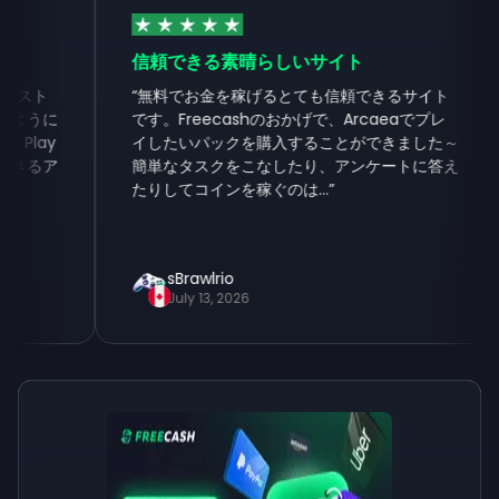
信頼できる素晴らしいサイト
ト
“
無料でお金を稼げるとても信頼できるサイト
うに
です。Freecashのおかげで、Arcaeaでプレ
“
ay
イしたいパックを購入することができました～
るア
簡単なタスクをこなしたり、アンケートに答え
たりしてコインを稼ぐのは...
”
sBrawlrio
July 13, 2026