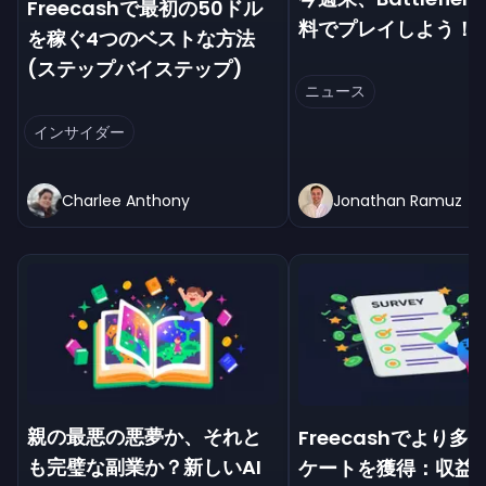
Freecashで最初の50ドル
料でプレイしよう！
を稼ぐ4つのベストな方法
(ステップバイステップ)
ニュース
インサイダー
Charlee Anthony
Jonathan Ramuz
親の最悪の悪夢か、それと
Freecashでより多
も完璧な副業か？新しいAI
ケートを獲得：収益