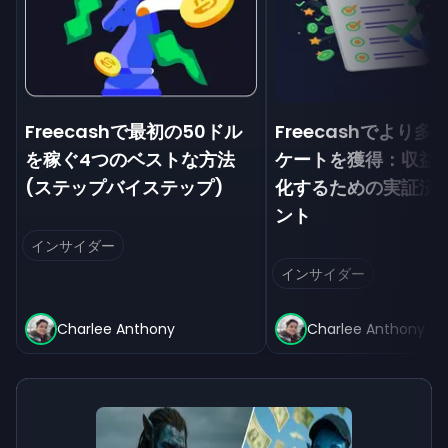
Freecashで最初の50ドル
Freecashでより多
を稼ぐ4つのベストな方法
ケートを獲得：収益
(ステップバイステップ)
化するための実証済
ント
インサイダー
インサイダー
Charlee Anthony
Charlee Anthony