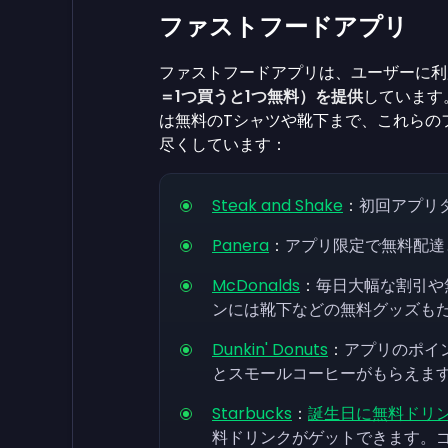
ファストフードアプリ
ファストフードアプリは、ユーザーに利
＝1つ買うと1つ無料）を提供
しています
は無料のTシャツや靴下まで、これらの
尽くしています：
Steak and Shake
：
初回アプリ
Panera
：
アプリ限定で無料配達
McDonalds
：
毎日大幅な割引や
ンには靴下などの無料グッズも
Dunkin' Donuts
：
アプリのポイ
とスモールコーヒーがもらえま
Starbucks
：
誕生日に無料ドリ
料ドリンクがゲットできます。