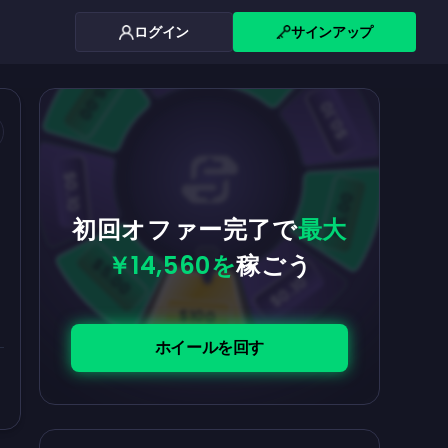
ログイン
サインアップ
$0.10
$5.00
$5.00
$0.10
ス
$0.10
$5.00
初回オファー完了で
最大
￥14,560を
稼ごう
$5.00
$0.10
$100
ホイールを回す