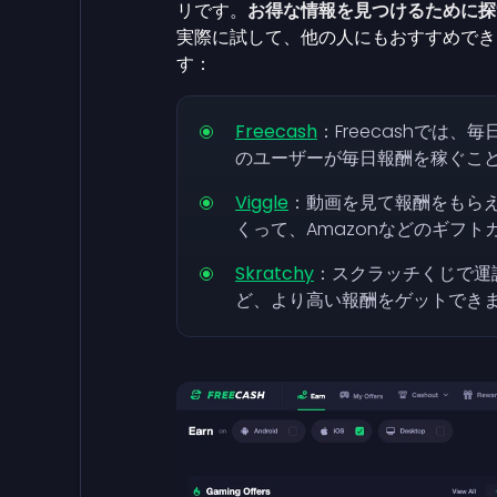
リです。
お得な情報を見つけるために探
実際に試して、他の人にもおすすめでき
す：
Freecash
：Freecashでは、毎
のユーザーが毎日報酬を稼ぐこ
Viggle
：動画を見て報酬をもら
くって、Amazonなどのギフ
Skratchy
：スクラッチくじで運
ど、より高い報酬をゲットでき