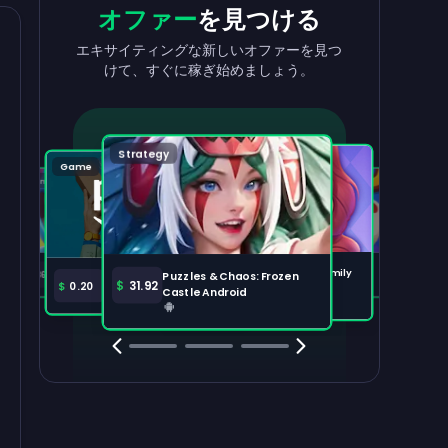
収益を
出金
報酬
を獲得
オファー
を見つける
収益を素早く簡単に引き出せます。
タスクを完了して、残高が増えるのを見
エキサイティングな新しいオファーを見つ
守りましょう。
けて、すぐに稼ぎ始めましょう。
出金する
100,000
Strategy
Puzzle
Game
Game
Tabletop
注目のオファー
すべて表示
Disney Solitaire
Bingo Dice iOS
Merge Help: Warm Family
$
36.97
$
36.02
Puzzles & Chaos: Frozen
Amazon Prime
$
30.00
$
31.92
$
0.20
Android
Castle Android
Clash Royale
Clash Of Clans
Brawl Stars
Coin Mast