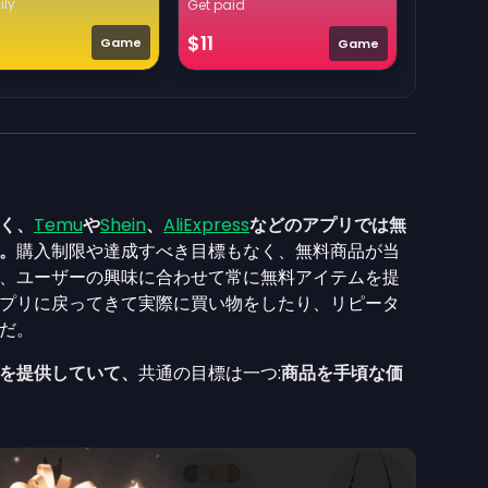
ily
Get paid
$11
Game
Game
く、
Temu
や
Shein
、
AliExpress
などのアプリでは無
。
購入制限や達成すべき目標もなく、無料商品が当
、ユーザーの興味に合わせて常に無料アイテムを提
プリに戻ってきて実際に買い物をしたり、リピータ
だ。
を提供していて、
共通の目標は一つ:
商品を手頃な価