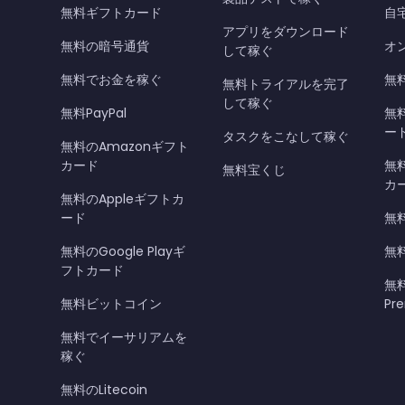
無料ギフトカード
自
アプリをダウンロード
無料の暗号通貨
オ
して稼ぐ
無料でお金を稼ぐ
無料
無料トライアルを完了
して稼ぐ
無料PayPal
無
ー
タスクをこなして稼ぐ
無料のAmazonギフト
カード
無料
無料宝くじ
カ
無料のAppleギフトカ
ード
無
無料のGoogle Playギ
無
フトカード
無料
無料ビットコイン
Pr
無料でイーサリアムを
稼ぐ
無料のLitecoin