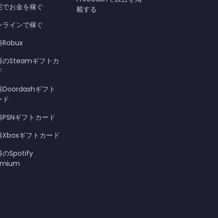
宅でお金を稼ぐ
載する
ンラインで稼ぐ
Robux
料のSteamギフトカ
ド
Doordashギフト
ード
料PSNギフトカード
料Xboxギフトカード
のSpotify
emium