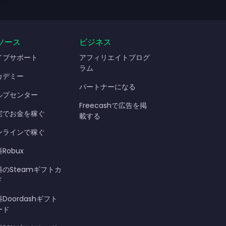
ソース
ビジネス
イブサポート
アフィリエイトプログ
ラム
カデミー
パートナーになる
ルプセンター
Freecashで広告を掲
宅でお金を稼ぐ
載する
ンラインで稼ぐ
Robux
料のSteamギフトカ
ド
Doordashギフト
ード