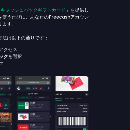
トキャッシュバックギフトカード
」を提供し
使うたびに、あなたのFreecashアカウン
ります。
方法は以下の通りです：
アクセス
ック
を選択
ク