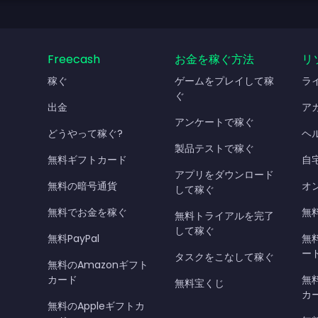
Freecash
お金を稼ぐ方法
リ
稼ぐ
ゲームをプレイして稼
ラ
ぐ
出金
ア
アンケートで稼ぐ
どうやって稼ぐ?
ヘ
製品テストで稼ぐ
無料ギフトカード
自
アプリをダウンロード
無料の暗号通貨
オ
して稼ぐ
無料でお金を稼ぐ
無料
無料トライアルを完了
して稼ぐ
無料PayPal
無
ー
タスクをこなして稼ぐ
無料のAmazonギフト
カード
無料
無料宝くじ
カ
無料のAppleギフトカ