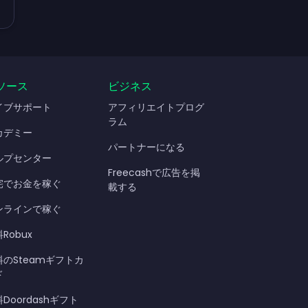
ソース
ビジネス
イブサポート
アフィリエイトプログ
ラム
カデミー
パートナーになる
ルプセンター
Freecashで広告を掲
宅でお金を稼ぐ
載する
ンラインで稼ぐ
Robux
料のSteamギフトカ
ド
Doordashギフト