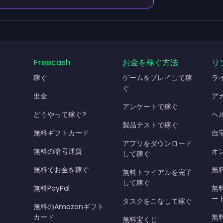
Freecash
お金を稼ぐ方法
リ
稼ぐ
ゲームをプレイして稼
ラ
ぐ
出金
ア
アンケートで稼ぐ
どうやって稼ぐ?
ヘ
製品テストで稼ぐ
無料ギフトカード
自
アプリをダウンロード
無料の暗号通貨
オ
して稼ぐ
無料でお金を稼ぐ
無料
無料トライアルを完了
して稼ぐ
無料PayPal
無
ー
タスクをこなして稼ぐ
無料のAmazonギフト
カード
無料
無料宝くじ