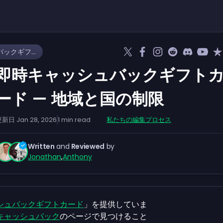
即時キャッシュバックギフトカード — 地域と国の制限
即時キャッシュバックギフト
ード — 地域と国の制限
更新日
Jan 28, 2026
1
min read
私たちの編集プロセス
Written
and
Reviewed
by
Jonathan
,
Anthony
シュバックギフトカード
」を提供していま
キャッシュバック
のページで見つけること