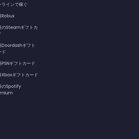
ンラインで稼ぐ
Robux
料のSteamギフトカ
ド
Doordashギフト
ード
料PSNギフトカード
料Xboxギフトカード
のSpotify
emium