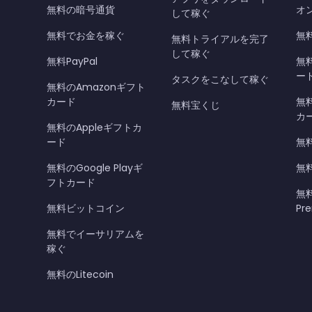
無料の暗号通貨
オ
して稼ぐ
無料でお金を稼ぐ
無料
無料トライアルを完了
して稼ぐ
無料PayPal
無
ー
タスクをこなして稼ぐ
無料のAmazonギフト
カード
無料
無料宝くじ
カ
無料のAppleギフトカ
ード
無
無料のGoogle Playギ
無
フトカード
無料
無料ビットコイン
Pr
無料でイーサリアムを
稼ぐ
無料のLitecoin