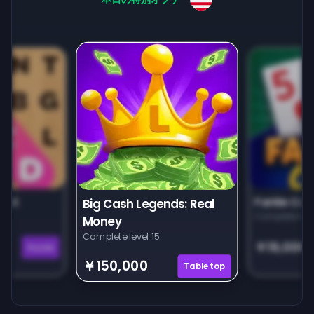
unt
Farkle Car
Big Cash Legends: Real
Complete leve
Money
Complete level 15
￥19,000
Puzzle
￥150,000
Tabletop