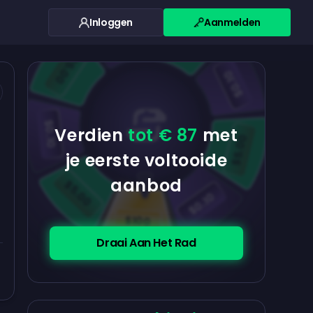
Inloggen
Aanmelden
$0.10
$5.00
$5.00
$0.10
$0.10
Verdien
tot € 87
met
$5.00
je eerste voltooide
aanbod
$5.00
$0.10
$100
Draai Aan Het Rad