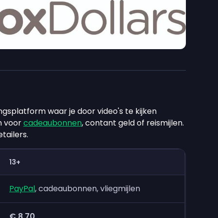
ingsplatform waar je door video's te kijken
en voor
cadeaubonnen
, contant geld of reismijlen.
tailers.
13+
PayPal
, cadeaubonnen, vliegmijlen
€ 8,70