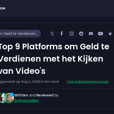
mie
Top 9 Platforms om Geld te Verdienen met het Kijken van Video's
Top 9 Platforms om Geld te
Verdienen met het Kijken
van Video's
ijgewerkt op
Aug 2, 2026
4
min read
Ons redactioneel proces
Written
and
Reviewed
by
Anthony
,
Marc