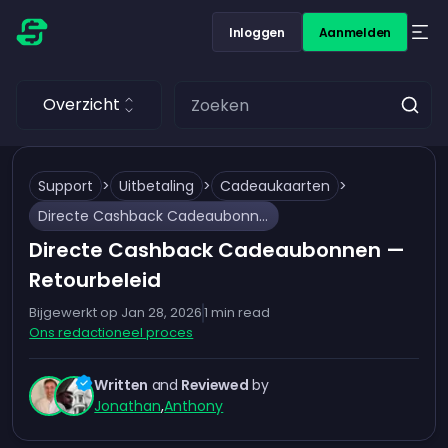
Inloggen
Aanmelden
Overzicht
Support
>
Uitbetaling
>
Cadeaukaarten
>
Directe Cashback Cadeaubonnen — Retourbeleid
Directe Cashback Cadeaubonnen —
Retourbeleid
Bijgewerkt op
Jan 28, 2026
1
min read
Ons redactioneel proces
Written
and
Reviewed
by
Jonathan
,
Anthony