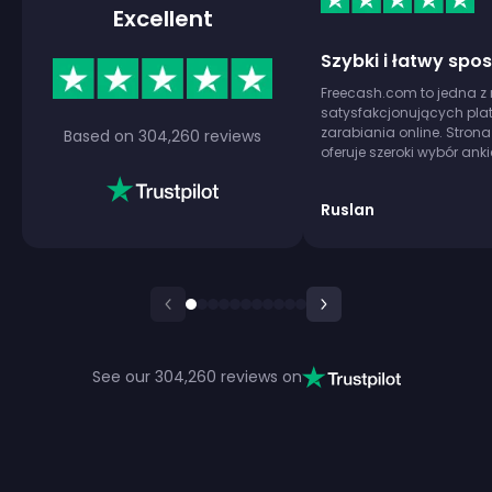
Excellent
Szybki i łatwy sp
Freecash.com to jedna z 
satysfakcjonujących plat
zarabiania online. Strona
Based on
304,260
reviews
oferuje szeroki wybór anki
szybkie — otrzymałem swo
minut! Codzienne bonusy
Ruslan
sprawiają, że jest to za
każdemu, kto chce dorobi
See our
304,260
reviews on