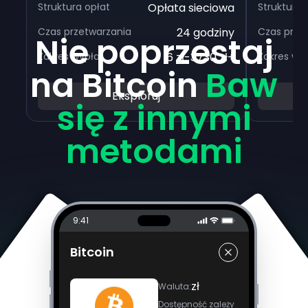
Struktura opłat
Opłata sieciowa
Struktura 
Czas przetwarzania
24 godziny
Czas prze
Nie poprzestaj
Zakres wypłat
6 zł-3730 zł+
Zakres wy
na Bitcoin
Baw
Eksploruj
się z innymi
metodami
9:41
Bitcoin
zł
Waluta
:
Dostępność zależy