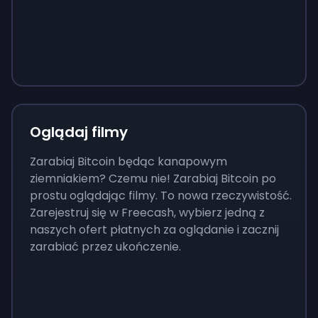
Sign up
Sign up
Sign up
37 zł
3,73 zł
13 zł
Oglądaj filmy
Zarabiaj Bitcoin będąc kanapowym
ziemniakiem? Czemu nie! Zarabiaj Bitcoin po
prostu oglądając filmy. To nowa rzeczywistość.
Zarejestruj się w Freecash, wybierz jedną z
naszych ofert płatnych za oglądanie i zacznij
zarabiać przez ukończenie.