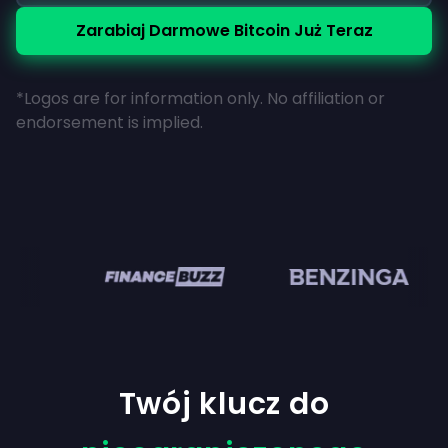
Zarabiaj Darmowe Bitcoin Już Teraz
*Logos are for information only. No affiliation or
endorsement is implied.
n
Twój klucz do