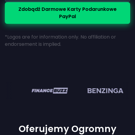
Zdobądź Darmowe Karty Podarunkowe
PayPal
*Logos are for information only. No affiliation or
endorsement is implied.
en
Oferujemy Ogromny