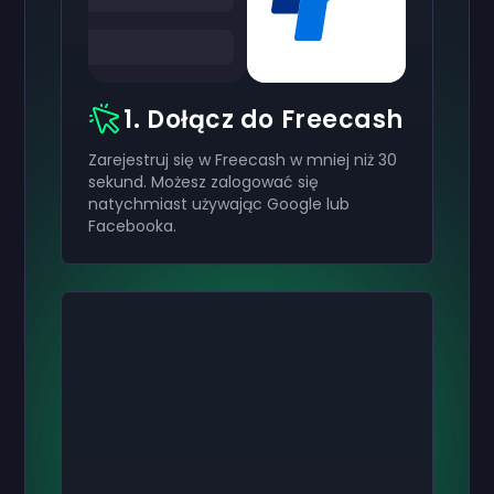
1. Dołącz do Freecash
Zarejestruj się w Freecash w mniej niż 30
sekund. Możesz zalogować się
natychmiast używając Google lub
Facebooka.