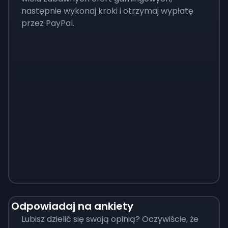
następnie wykonaj kroki i otrzymaj wypłatę
przez PayPal.
Monopoly
$
215
Odpowiadaj na ankiety
Lubisz dzielić się swoją opinią? Oczywiście, że