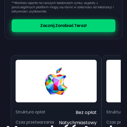
**
Wartości oparte na naszych badaniach rynku; wypłaty z
poszczególnych platform mogą się różnić w zależności od lokalizacji i
aktywności użytkownika
Zacznij Zarabiać Teraz!
Struktura opłat
Bez opłat
Struktura 
Czas przetwarzania
Natychmiastowy
Czas prze