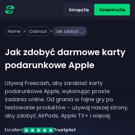
Zaloguj Się
Zarejestruj Się
Home
>
Cashout
>
Jak zdobyć darmowe karty podarunkowe Apple
Jak zdobyć darmowe karty
podarunkowe Apple
Używaj Freecash, aby zarabiać karty
podarunkowe Apple, wykonując proste
zadania online. Od grania w fajne gry po
testowanie produktów - używaj naszej strony,
aby zdobyć AirPods, Apple TV+ i więcej.
Excellent
Trustpilot