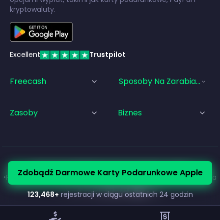
kryptowaluty.
Excellent
Trustpilot
Freecash
Sposoby Na Zarabianie Pi
Zasoby
Biznes
© Freecash
2026
•
Warunki korzystania z usługi
Zdobądź Darmowe Karty Podarunkowe Apple
•
Polityka Prywatności
•
Polityka plików cookie
•
Stopka redakcyjna
123,468
+
rejestracji w ciągu ostatnich 24 godzin