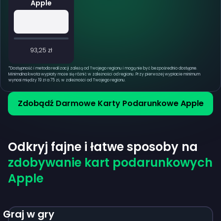
Apple
93,25 zł
*
Dostępność i metoda realizacji zależą od Twojego regionu i mogą nie być bezpośrednio dostępne.
Minimalna kwota wypłaty może się różnić w zależności od regionu. Przy pierwszej wypłacie minimum
wynosi między 19 zł a 75 zł, w zależności od Twojego regionu.
Zdobądź Darmowe Karty Podarunkowe Apple
Odkryj fajne i łatwe sposoby na
zdobywanie kart podarunkowych
Apple
Graj w gry