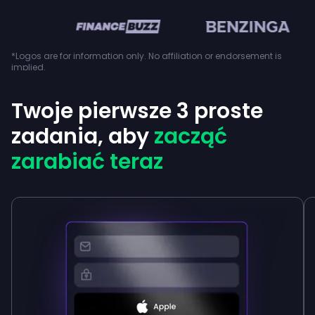
en
*Logos are for information only. No affiliation or endorsement is
implied.
Twoje pierwsze 3 proste
zadania, aby
zacząć
zarabiać teraz