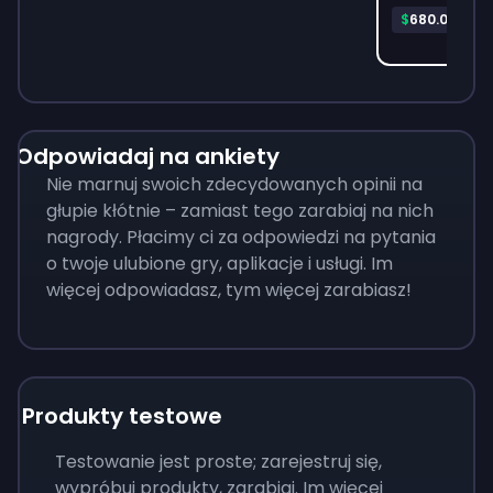
Pla
$
680.06
Odpowiadaj na ankiety
Nie marnuj swoich zdecydowanych opinii na
głupie kłótnie – zamiast tego zarabiaj na nich
nagrody. Płacimy ci za odpowiedzi na pytania
o twoje ulubione gry, aplikacje i usługi. Im
więcej odpowiadasz, tym więcej zarabiasz!
Produkty testowe
Testowanie jest proste; zarejestruj się,
wypróbuj produkty, zarabiaj. Im więcej