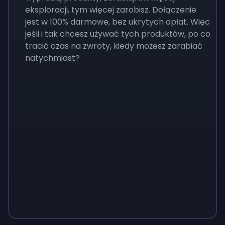
eksploracji, tym więcej zarobisz. Dołączenie
jest w 100% darmowe, bez ukrytych opłat. Więc
jeśli i tak chcesz używać tych produktów, po co
tracić czas na zwroty, kiedy możesz zarabiać
natychmiast?
Sign up
Sign up
Sign up
149 zł
52 zł
15 zł