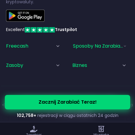
kryptowaluty.
Excellent
Trustpilot
Freecash
Sposoby Na Zarabianie Pi
Zasoby
Biznes
© Freecash
2026
•
Warunki korzystania z usługi
Zacznij Zarabiać Teraz!
•
Polityka Prywatności
•
Polityka plików cookie
•
Stopka redakcyjna
102,758
+
rejestracji w ciągu ostatnich 24 godzin
Zarabiaj
Wypłata