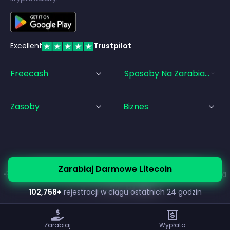
Excellent
Trustpilot
Freecash
Sposoby Na Zarabianie Pi
Zasoby
Biznes
© Freecash
2026
•
Warunki korzystania z usługi
Zarabiaj Darmowe Litecoin
•
Polityka Prywatności
•
Polityka plików cookie
•
Stopka redakcyjna
102,758
+
rejestracji w ciągu ostatnich 24 godzin
Zarabiaj
Wypłata