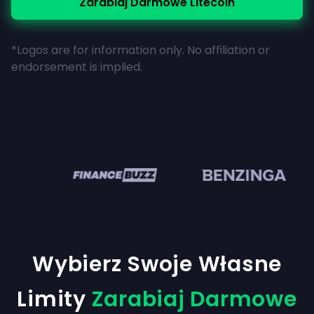
Zarabiaj Darmowe Litecoin
*Logos are for information only. No affiliation or
endorsement is implied.
n
Wybierz Swoje Własne
Limity
Zarabiaj Darmowe