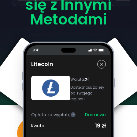
się z Innymi
Metodami
9:41
Litecoin
zł
Waluta
:
Dostępność zależy
od Twojego
regionu
Opłata za wypłatę
Darmowe
?
19 zł
Kwota