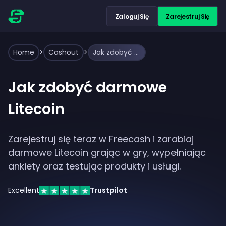
Zaloguj Się
Zarejestruj Się
Home
>
Cashout
>
Jak zdobyć darmowe Litecoin
Jak zdobyć darmowe
Litecoin
Zarejestruj się teraz w Freecash i zarabiaj
darmowe Litecoin grając w gry, wypełniając
ankiety oraz testując produkty i usługi.
Excellent
Trustpilot