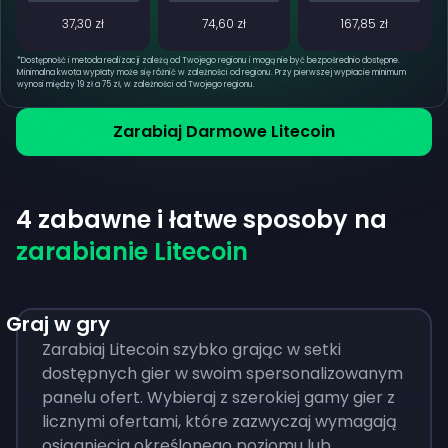
37,30 zł
74,60 zł
167,85 zł
*
Dostępność i metoda realizacji zależą od Twojego regionu i mogą nie być bezpośrednio dostępne.
Minimalna kwota wypłaty może się różnić w zależności od regionu. Przy pierwszej wypłacie minimum
wynosi między 19 zł a 75 zł, w zależności od Twojego regionu.
Zarabiaj Darmowe Litecoin
4 zabawne i łatwe sposoby na
zarabianie Litecoin
Graj w gry
Zarabiaj Litecoin szybko grając w setki
dostępnych gier w swoim spersonalizowanym
panelu ofert. Wybieraj z szerokiej gamy gier z
licznymi ofertami, które zazwyczaj wymagają
osiągnięcia określonego poziomu lub