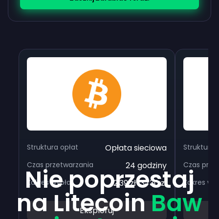
Struktura opłat
Opłata sieciowa
Struktura 
Czas przetwarzania
24 godziny
Czas prze
Nie poprzestaj
Zakres wypłat
2,39 zł-3730 zł
Zakres wy
na Litecoin
Baw
Eksploruj