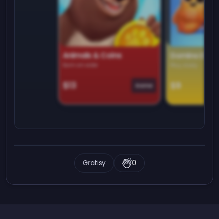
Animals & Coins
Domino Dre
Earn on side
Play daily
$13
$9
Game
Gratisy
0