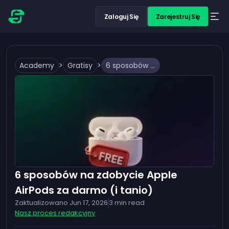
Zaloguj Się
Zarejestruj Się
Academy
>
Gratisy
>
6 sposobów na zdobycie Apple AirPods za darmo (i tanio)
6 sposobów na zdobycie Apple
AirPods za darmo (i tanio)
Zaktualizowano
Jun 17, 2026
3
min read
Nasz proces redakcyjny